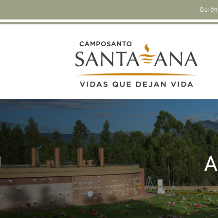
Quié
A