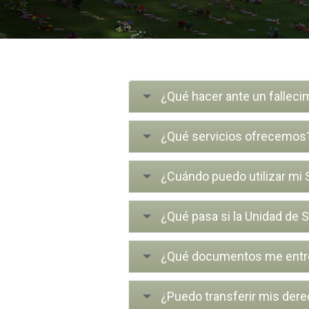
¿Qué hacer ante un falleci
¿Qué servicios ofrecemos
¿Cuándo puedo utilizar mi 
¿Qué pasa si la Unidad de S
¿Qué documentos me entrega
¿Puedo transferir mis dere