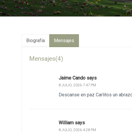
Biografía
Mensajes
Mensajes(4)
Jaime Cando says
8 JULIO, 2026-7:47 PM
Descanse en paz Carlitos un abrazo
William says
8 JULIO, 2026-4:28 PM