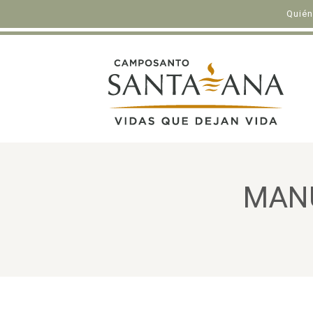
Quié
MANU