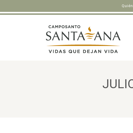
Quié
JULI