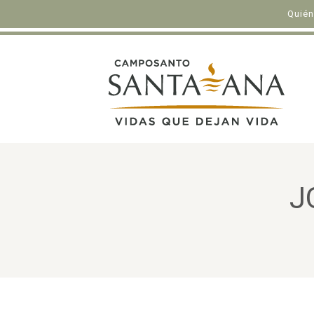
Quié
J