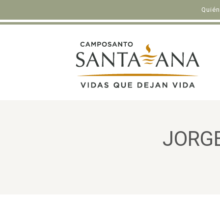
Quié
JORG