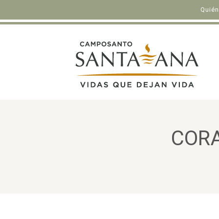
Quié
CORA