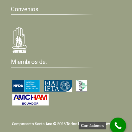
Convenios
Miembros de:
Camposanto Santa Ana © 2026 Todos los derechos reservados
Contáctenos